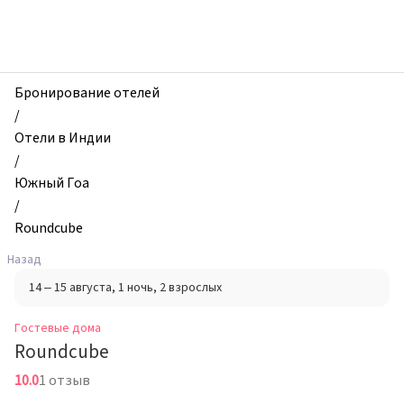
zhilibyli
-
Гостевые
дома,
Roundcube,
Бронирование отелей
Южный
/
Гоа,
Отели в Индии
Индия
/
Южный Гоа
/
Roundcube
Назад
14 – 15 августа
, 1 ночь
, 2 взрослых
Гостевые дома
Roundcube
10.0
1 отзыв