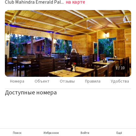
Club Mahindra Emerald Palms Road, Near Varca Beach, Varca, South Goa, Южный Гоа
на карте
1 / 10
Номера
Объект
Отзывы
Правила
Удобства
Доступные номера
Поиск
Избранное
Войти
Ещё