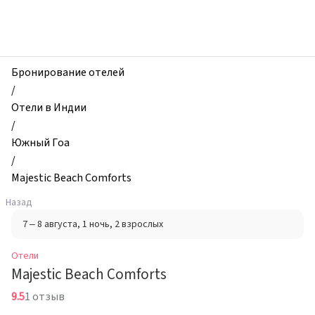
zhilibyli
-
Отели,
Majestic
Beach
Бронирование отелей
Comforts,
/
Южный
Отели в Индии
Гоа,
/
Индия
Южный Гоа
/
Majestic Beach Comforts
Назад
7 – 8 августа
, 1 ночь
, 2 взрослых
Отели
Majestic Beach Comforts
9.5
1 отзыв