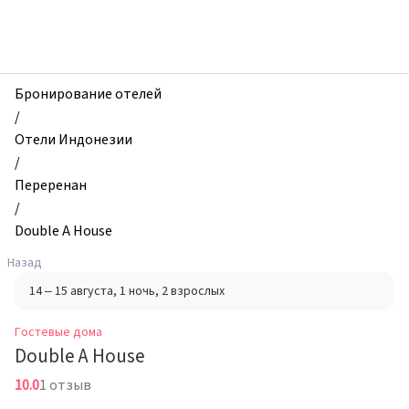
zhilibyli
-
Гостевые
дома,
Double
Бронирование отелей
A
/
House,
Отели Индонезии
Переренан,
/
Индонезия
Переренан
/
Double A House
Назад
14 – 15 августа
, 1 ночь
, 2 взрослых
Гостевые дома
Double A House
10.0
1 отзыв