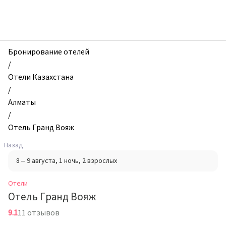
zhilibyli
-
Отели,
Отель
Гранд
Бронирование отелей
Вояж,
/
Алматы,
Отели Казахстана
Казахстан
/
Алматы
/
Отель Гранд Вояж
Назад
8 – 9 августа
, 1 ночь
, 2 взрослых
Отели
Отель Гранд Вояж
9.1
11 отзывов