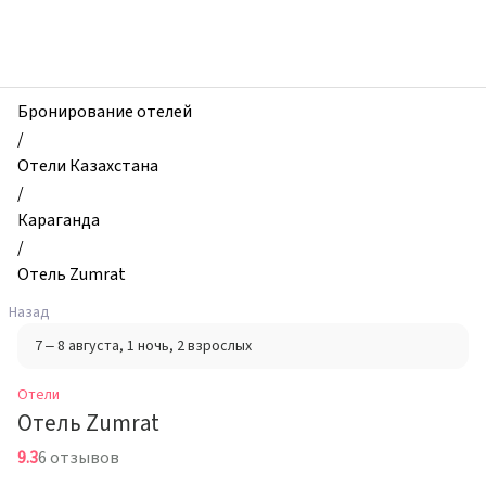
zhilibyli
-
Отели,
Отель
Zumrat,
Бронирование отелей
Караганда,
/
Казахстан
Отели Казахстана
/
Караганда
/
Отель Zumrat
Назад
7 – 8 августа
, 1 ночь
, 2 взрослых
Отели
Отель Zumrat
9.3
6 отзывов