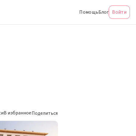
Помощь
Блог
Войти
си
В избранное
Поделиться