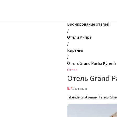
zhilibyli
-
Отели,
Отель
Бронирование отелей
Grand
/
Pasha
Отели Кипра
Kyrenia,
/
Кирения,
Кирения
Кипр
/
Отель Grand Pasha Kyrenia
Отели
Отель Grand P
8.7
1 отзыв
İskenderun Avenue, Tarsus Stre