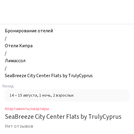
zhilibyli
-
Апартаменты
и
квартиры,
Бронирование отелей
SeaBreeze
/
City
Отели Кипра
Center
/
Flats
Лимассол
by
/
TrulyCyprus,
SeaBreeze City Center Flats by TrulyCyprus
Лимассол,
Назад
Кипр
14 – 15 августа
, 1 ночь
, 2 взрослых
Апартаменты/квартиры
SeaBreeze City Center Flats by TrulyCyprus
Нет отзывов