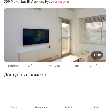
209 Makariou III Avenue, Fytides Court, Лимассол
на карте
1 / 10
Номера
Объект
Отзывы
Правила
Удобства
Доступные номера
Поиск
Избранное
Войти
Ещё