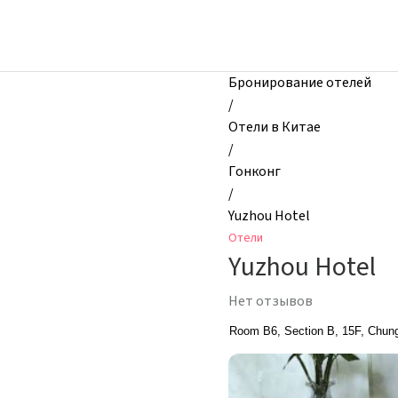
zhilibyli
-
Отели,
Yuzhou
Бронирование отелей
Hotel,
/
Гонконг,
Отели в Китае
Китай
/
Гонконг
/
Yuzhou Hotel
Отели
Yuzhou Hotel
Нет отзывов
Room B6, Section B, 15F, Chun