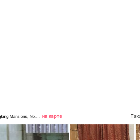
на карте
Так
gking Mansions, No.36-44 Nathan Road, Коулун