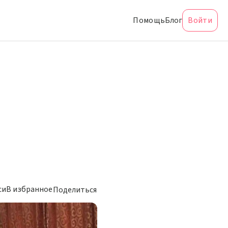
Помощь
Блог
Войти
си
В избранное
Поделиться