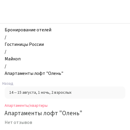
zhilibyli
-
Апартаменты
и
квартиры,
Бронирование отелей
Апартаменты
/
лофт
Гостиницы России
"Олень",
/
Майкоп,
Майкоп
Россия
/
Апартаменты лофт "Олень"
Назад
14 – 15 августа
, 1 ночь
, 2 взрослых
Апартаменты/квартиры
Апартаменты лофт "Олень"
Нет отзывов