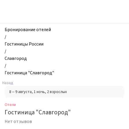
zhilibyli
-
Отели,
Гостиница
"Славгород",
Бронирование отелей
Славгород,
/
Россия
Гостиницы России
/
Славгород
/
Гостиница "Славгород"
Назад
8 – 9 августа
, 1 ночь
, 2 взрослых
Отели
Гостиница "Славгород"
Нет отзывов