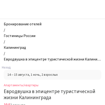
zhilibyli
-
Апартаменты
и
квартиры,
Бронирование отелей
Евродвушка
/
в
Гостиницы России
эпицентре
/
туристической
Калининград
жизни
/
Калининграда,
Евродвушка в эпицентре туристической жизни Калининг
Калининград,
рада
Назад
Россия
14 – 15 августа
, 1 ночь
, 2 взрослых
Апартаменты/квартиры
Евродвушка в эпицентре туристической
жизни Калининграда