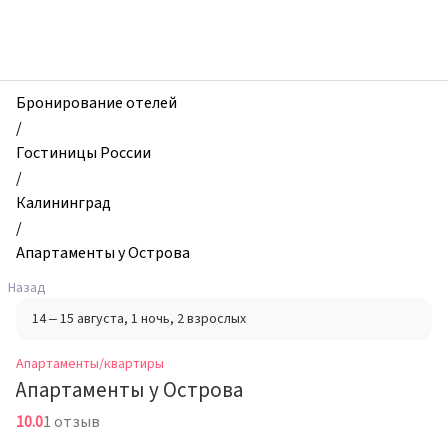
zhilibyli
-
Апартаменты
и
квартиры,
Бронирование отелей
Апартаменты
/
у
Гостиницы России
Острова,
/
Калининград,
Калининград
Россия
/
Апартаменты у Острова
Назад
14 – 15 августа
, 1 ночь
, 2 взрослых
Апартаменты/квартиры
Апартаменты у Острова
10.0
1 отзыв