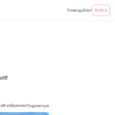
Помощь
Блог
Войти
вые
си
В избранное
Поделиться