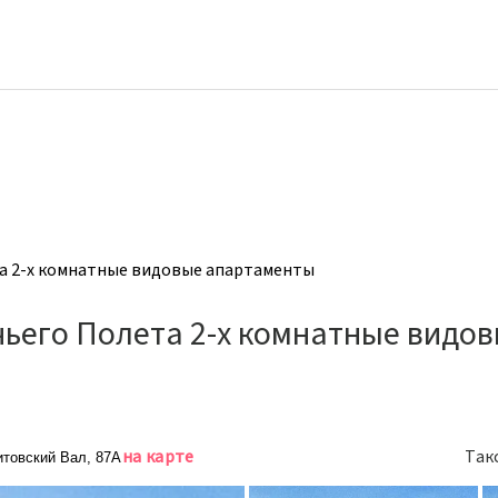
а 2-х комнатные видовые апартаменты
ьего Полета 2-х комнатные видо
на карте
Так
итовский Вал, 87А