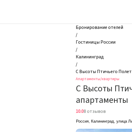
zhilibyli
-
Апартаменты
и
Бронирование отелей
квартиры,
/
С
Гостиницы России
Высоты
/
Птичьего
Калининград
Полета
/
2-
С Высоты Птичьего Полет
х
Апартаменты/квартиры
комнатные
С Высоты Птич
видовые
апартаменты,
апартаменты
Калининград,
Россия
10.0
8 отзывов
Россия, Калининград, улица Л