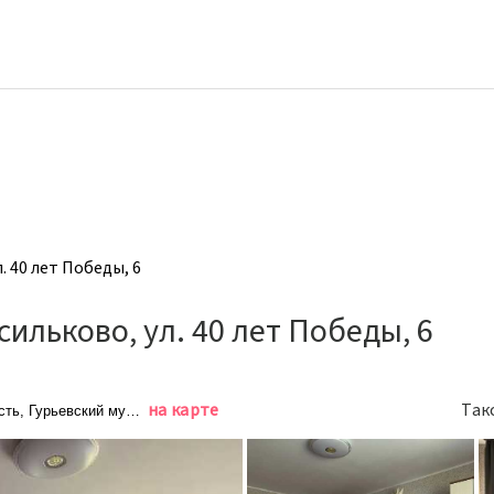
. 40 лет Победы, 6
ильково, ул. 40 лет Победы, 6
на карте
Так
сть, Гурьевский муниципальный округ, посёлок Васильково, улица 40 ле