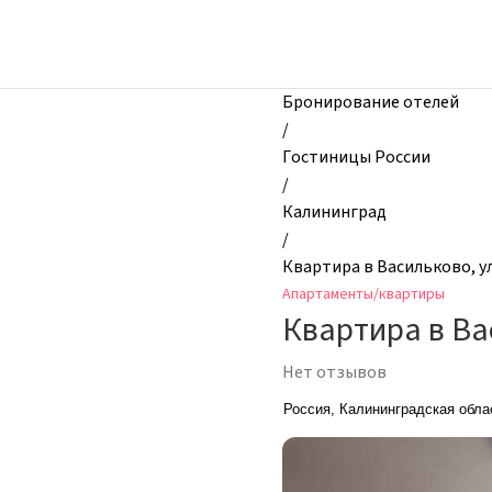
zhilibyli
-
Апартаменты
и
Бронирование отелей
квартиры,
/
Квартира
Гостиницы России
в
/
Васильково,
Калининград
ул.
/
40
Квартира в Васильково, ул
лет
Апартаменты/квартиры
Победы,
Квартира в Вас
6,
Калининград,
Нет отзывов
Россия
Россия, Калининградская обла