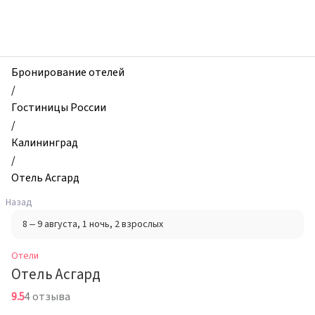
zhilibyli
-
Отели,
Отель
Асгард,
Бронирование отелей
Калининград,
/
Россия
Гостиницы России
/
Калининград
/
Отель Асгард
Назад
8 – 9 августа
, 1 ночь
, 2 взрослых
Отели
Отель Асгард
9.5
4 отзыва