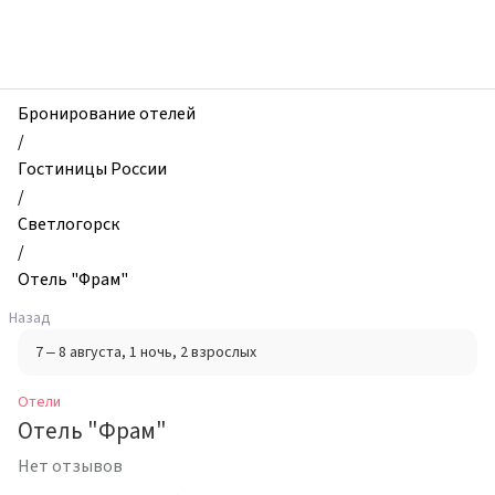
zhilibyli
-
Отели,
Отель
"Фрам",
Бронирование отелей
Светлогорск,
/
Россия
Гостиницы России
/
Светлогорск
/
Отель "Фрам"
Назад
7 – 8 августа
, 1 ночь
, 2 взрослых
Отели
Отель "Фрам"
Нет отзывов