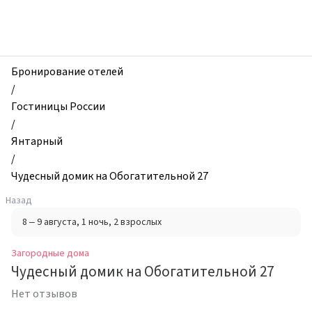
zhilibyli
-
Загородные
дома,
Чудесный
Бронирование отелей
домик
/
на
Гостиницы России
Обогатительной
/
27,
Янтарный
Янтарный,
/
Россия
Чудесный домик на Обогатительной 27
Назад
8 – 9 августа
, 1 ночь
, 2 взрослых
Загородные дома
Чудесный домик на Обогатительной 27
Нет отзывов