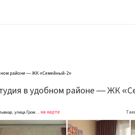
бном районе — ЖК «Семейный-2»
тудия в удобном районе — ЖК «С
на карте
Так
тывкар, улица Громова, 58