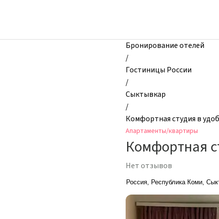
zhilibyli
-
Апартаменты
и
Бронирование отелей
квартиры,
/
Комфортная
Гостиницы России
студия
/
в
Сыктывкар
удобном
/
районе
Комфортная студия в удо
—
Апартаменты/квартиры
ЖК
Комфортная с
«Семейный-2»,
Сыктывкар,
Нет отзывов
Россия
Россия, Республика Коми, Сык