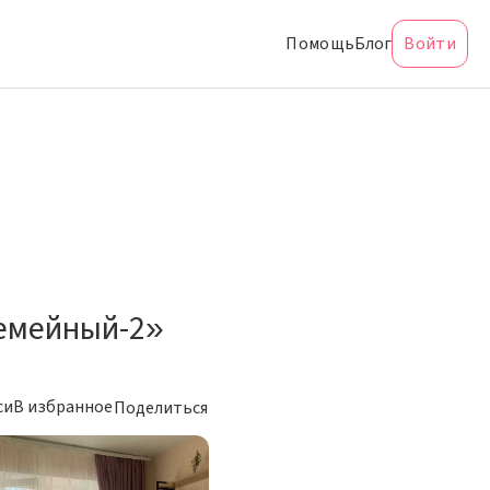
Помощь
Блог
Войти
емейный-2»
си
В избранное
Поделиться