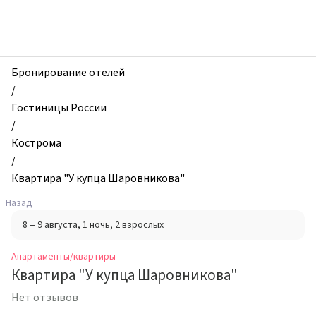
zhilibyli
-
Апартаменты
и
квартиры,
Бронирование отелей
Квартира
/
"У
Гостиницы России
купца
/
Шаровникова",
Кострома
Кострома,
/
Россия
Квартира "У купца Шаровникова"
Назад
8 – 9 августа
, 1 ночь
, 2 взрослых
Апартаменты/квартиры
Квартира "У купца Шаровникова"
Нет отзывов