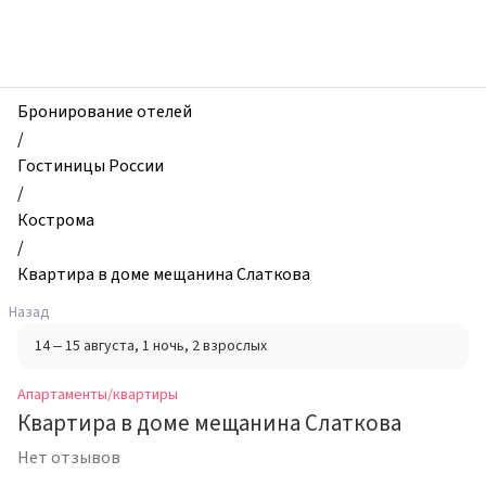
zhilibyli
-
Апартаменты
и
квартиры,
Бронирование отелей
Квартира
/
в
Гостиницы России
доме
/
мещанина
Кострома
Слаткова,
/
Кострома,
Квартира в доме мещанина Слаткова
Россия
Назад
14 – 15 августа
, 1 ночь
, 2 взрослых
Апартаменты/квартиры
Квартира в доме мещанина Слаткова
Нет отзывов