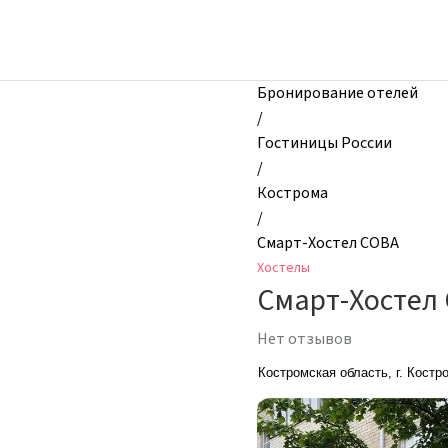
zhilibyli
-
Хостелы,
Смарт-
Бронирование отелей
Хостел
/
СОВА,
Гостиницы России
Кострома,
/
Россия
Кострома
/
Смарт-Хостел СОВА
Хостелы
Смарт-Хостел
Нет отзывов
Костромская область, г. Костро