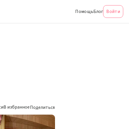
Помощь
Блог
Войти
си
В избранное
Поделиться