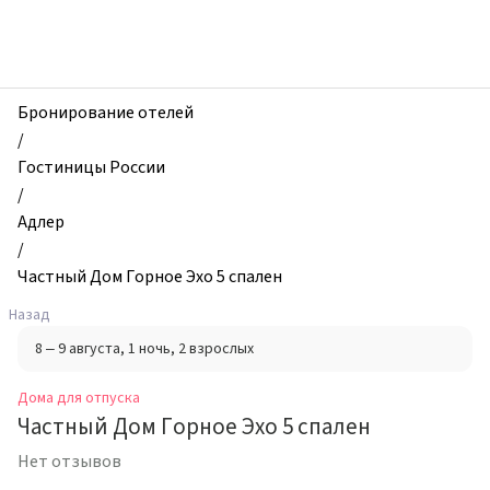
zhilibyli
-
Дома
для
отпуска,
Бронирование отелей
Частный
/
Дом
Гостиницы России
Горное
/
Эхо
Адлер
5
/
спален,
Частный Дом Горное Эхо 5 спален
Адлер,
Назад
Россия
8 – 9 августа
, 1 ночь
, 2 взрослых
Дома для отпуска
Частный Дом Горное Эхо 5 спален
Нет отзывов