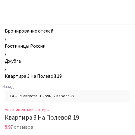
zhilibyli
-
Апартаменты
и
квартиры,
Бронирование отелей
Квартира
/
3
Гостиницы России
На
/
Полевой
Джубга
19,
/
Джубга,
Квартира 3 На Полевой 19
Россия
Назад
14 – 15 августа
, 1 ночь
, 2 взрослых
Апартаменты/квартиры
Квартира 3 На Полевой 19
9.9
7 отзывов