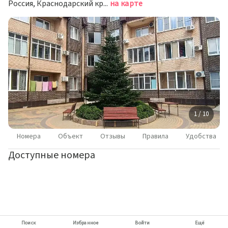
Россия, Краснодарский край, Туапсинский муниципальный округ, посёлок городского типа Джубга, Полевая улица, 19
на карте
1 / 10
Номера
Объект
Отзывы
Правила
Удобства
Доступные номера
Поиск
Избранное
Войти
Ещё