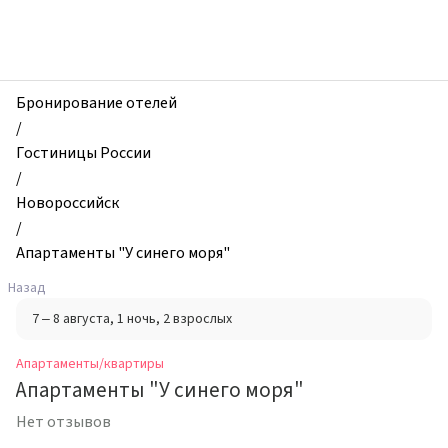
zhilibyli
-
Апартаменты
и
квартиры,
Бронирование отелей
Апартаменты
/
"У
Гостиницы России
синего
/
моря",
Новороссийск
Новороссийск,
/
Россия
Апартаменты "У синего моря"
Назад
7 – 8 августа
, 1 ночь
, 2 взрослых
Апартаменты/квартиры
Апартаменты "У синего моря"
Нет отзывов