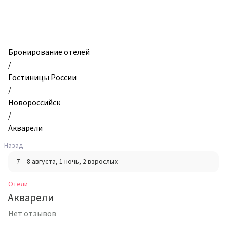
zhilibyli
-
Отели,
Акварели,
Новороссийск,
Бронирование отелей
Россия
/
Гостиницы России
/
Новороссийск
/
Акварели
Назад
7 – 8 августа
, 1 ночь
, 2 взрослых
Отели
Акварели
Нет отзывов