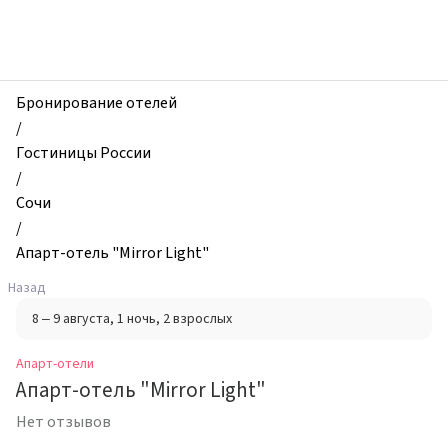
zhilibyli
-
Апарт-
отели,
Апарт-
Бронирование отелей
отель
/
"Mirror
Гостиницы России
Light",
/
Сочи,
Сочи
Россия
/
Апарт-отель "Mirror Light"
Назад
8 – 9 августа
, 1 ночь
, 2 взрослых
Апарт-отели
Апарт-отель "Mirror Light"
Нет отзывов