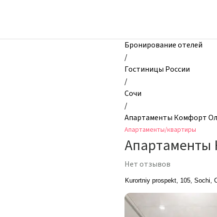
zhilibyli
-
Апартаменты
и
Бронирование отелей
квартиры,
/
Апартаменты
Гостиницы России
Комфорт
/
Олимпик
Сочи
Гэлакси,
/
Сочи,
Апартаменты Комфорт Ол
Россия
Апартаменты/квартиры
Апартаменты 
Нет отзывов
Kurortniy prospekt, 105, Sochi,