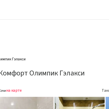
импик Гэлакси
Комфорт Олимпик Гэлакси
на карте
Так
 Сочи