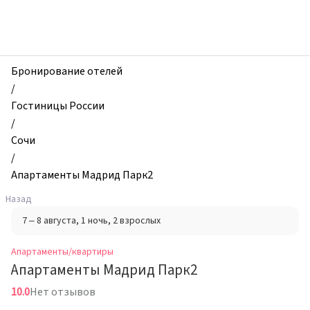
zhilibyli
-
Апартаменты
и
квартиры,
Бронирование отелей
Апартаменты
/
Мадрид
Гостиницы России
Парк2,
/
Сочи,
Сочи
Россия
/
Апартаменты Мадрид Парк2
Назад
7 – 8 августа
, 1 ночь
, 2 взрослых
Апартаменты/квартиры
Апартаменты Мадрид Парк2
10.0
Нет отзывов