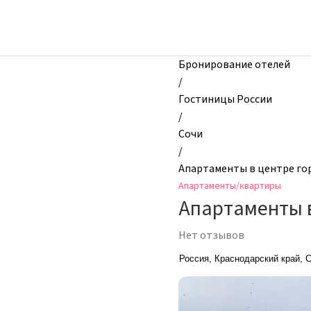
zhilibyli
-
Апартаменты
и
Бронирование отелей
квартиры,
/
Апартаменты
Гостиницы России
в
/
центре
Сочи
города
/
на
Апартаменты в центре гор
берегу
Апартаменты/квартиры
моря,
Апартаменты в
Сочи,
Россия
Нет отзывов
Россия, Краснодарский край, 