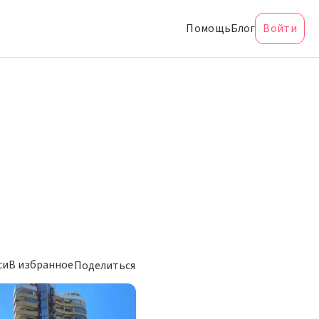
Помощь
Блог
Войти
си
В избранное
Поделиться