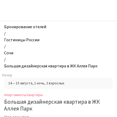
zhilibyli
-
Апартаменты
и
квартиры,
Бронирование отелей
Большая
/
дизайнерская
Гостиницы России
квартира
/
в
Сочи
ЖК
/
Аллея
Большая дизайнерская квартира в ЖК Аллея Парк
Парк,
Назад
Сочи,
14 – 15 августа
, 1 ночь
, 2 взрослых
Россия
Апартаменты/квартиры
Большая дизайнерская квартира в ЖК
Аллея Парк