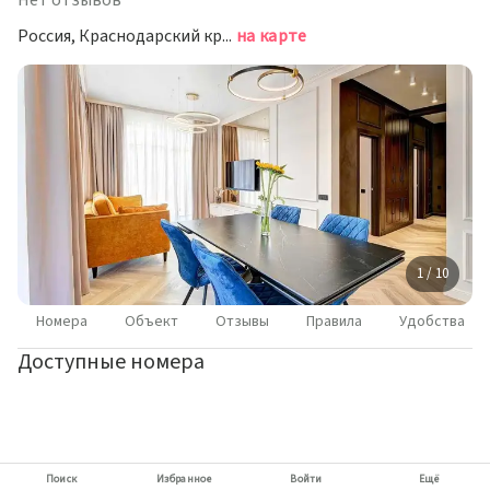
Нет отзывов
Россия, Краснодарский край, городской округ Сочи, посёлок городского типа Дагомыс, Батумское шоссе, 28Ак3
на карте
1 / 10
Номера
Объект
Отзывы
Правила
Удобства
Доступные номера
Поиск
Избранное
Войти
Ещё