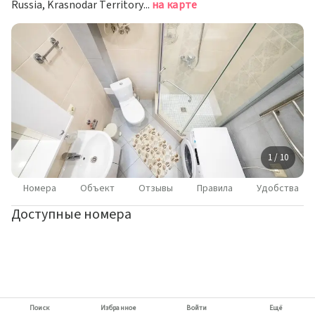
Russia, Krasnodar Territory, Sochi, Adler, Tsevetochnaya Street, 30, Sochi, Сочи
на карте
1 / 10
Номера
Объект
Отзывы
Правила
Удобства
Доступные номера
Поиск
Избранное
Войти
Ещё