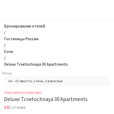
zhilibyli
-
Апартаменты
и
квартиры,
Бронирование отелей
Deluxe
/
Tcvetochnaya
Гостиницы России
30
/
Apartments,
Сочи
Сочи,
/
Россия
Deluxe Tcvetochnaya 30 Apartments
Назад
14 – 15 августа
, 1 ночь
, 2 взрослых
Апартаменты/квартиры
Deluxe Tcvetochnaya 30 Apartments
6.6
2 отзыва