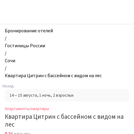
zhilibyli
-
Апартаменты
и
квартиры,
Бронирование отелей
Квартира
/
Цитрин
Гостиницы России
с
/
бассейном
Сочи
с
/
видом
Квартира Цитрин с бассейном с видом на лес
на
Назад
лес,
14 – 15 августа
, 1 ночь
, 2 взрослых
Сочи,
Россия
Апартаменты/квартиры
Квартира Цитрин с бассейном с видом на
лес