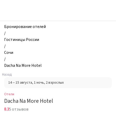
zhilibyli
-
Отели,
Dacha
Na
Бронирование отелей
More
/
Hotel,
Гостиницы России
Сочи,
/
Россия
Сочи
/
Dacha Na More Hotel
Назад
14 – 15 августа
, 1 ночь
, 2 взрослых
Отели
Dacha Na More Hotel
8.3
5 отзывов