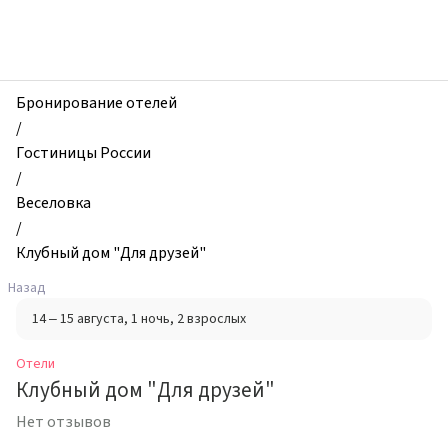
zhilibyli
-
Отели,
Клубный
дом
Бронирование отелей
"Для
/
друзей",
Гостиницы России
Веселовка,
/
Россия
Веселовка
/
Клубный дом "Для друзей"
Назад
14 – 15 августа
, 1 ночь
, 2 взрослых
Отели
Клубный дом "Для друзей"
Нет отзывов