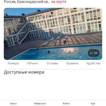
Россия, Краснодарский край, Темрюкский район, Новотаманское сельское поселение, посёлок Веселовка, Весёлая улица, 7
на карте
1 / 10
Номера
Объект
Отзывы
Правила
Удобства
Доступные номера
Поиск
Избранное
Войти
Ещё