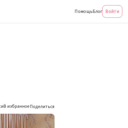
Помощь
Блог
Войти
си
В избранное
Поделиться