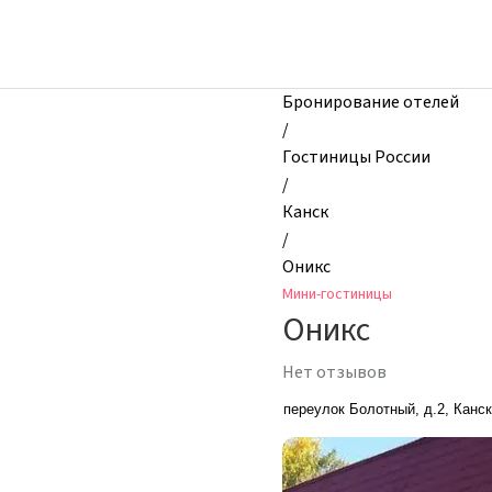
zhilibyli
-
Мини-
гостиницы,
Бронирование отелей
Оникс,
/
Канск,
Гостиницы России
Россия
/
Канск
/
Оникс
Мини-гостиницы
Оникс
Нет отзывов
переулок Болотный, д.2, Канск