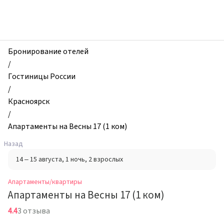
zhilibyli
-
Апартаменты
и
квартиры,
Бронирование отелей
Апартаменты
/
на
Гостиницы России
Весны
/
17
Красноярск
(1
/
ком),
Апартаменты на Весны 17 (1 ком)
Красноярск,
Назад
Россия
14 – 15 августа
, 1 ночь
, 2 взрослых
Апартаменты/квартиры
Апартаменты на Весны 17 (1 ком)
4.4
3 отзыва