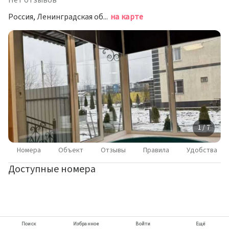
Нет отзывов
Россия, Ленинградская область, Гатчинский муниципальный округ, деревня Малое Верево, Сиреневый переулок, 16
на карте
1 / 7
Номера
Объект
Отзывы
Правила
Удобства
Доступные номера
Поиск
Избранное
Войти
Ещё