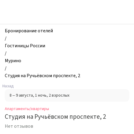
zhilibyli
-
Апартаменты
и
квартиры,
Бронирование отелей
Студия
/
на
Гостиницы России
Ручьёвском
/
проспекте,
Мурино
2,
/
Мурино,
Студия на Ручьёвском проспекте, 2
Россия
Назад
8 – 9 августа
, 1 ночь
, 2 взрослых
Апартаменты/квартиры
Студия на Ручьёвском проспекте, 2
Нет отзывов