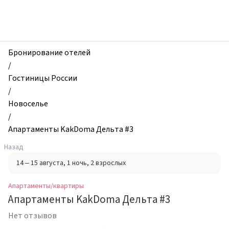
zhilibyli
-
Апартаменты
и
квартиры,
Бронирование отелей
Апартаменты
/
KakDoma
Гостиницы России
Дельта
/
#3,
Новоселье
Новоселье,
/
Россия
Апартаменты KakDoma Дельта #3
Назад
14 – 15 августа
, 1 ночь
, 2 взрослых
Апартаменты/квартиры
Апартаменты KakDoma Дельта #3
Нет отзывов