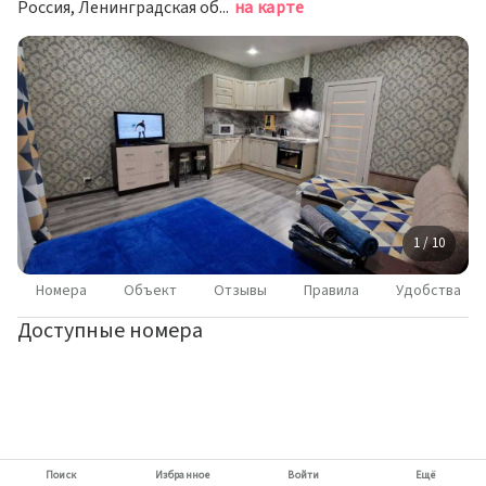
Россия, Ленинградская область, Ломоносовский район, Аннинское городское поселение, городской посёлок Новоселье, Центральная улица, 8к1
на карте
1 / 10
Номера
Объект
Отзывы
Правила
Удобства
Доступные номера
Поиск
Избранное
Войти
Ещё