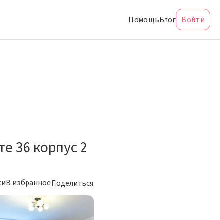
Помощь
Блог
Войти
е 36 корпус 2
си
В избранное
Поделиться