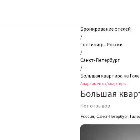
zhilibyli
-
Апартаменты
и
Бронирование отелей
квартиры,
/
Большая
Гостиницы России
квартира
/
на
Санкт-Петербург
Галерной
/
56Б,
Большая квартира на Гал
Санкт-
Апартаменты/квартиры
Петербург,
Большая квар
Россия
Нет отзывов
Россия, Санкт-Петербург, Гале