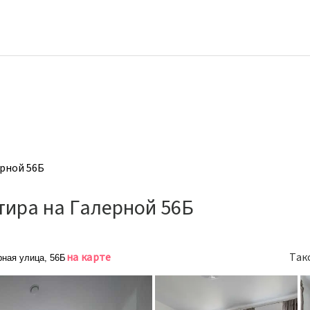
ерной 56Б
тира на Галерной 56Б
на карте
Так
рная улица, 56Б