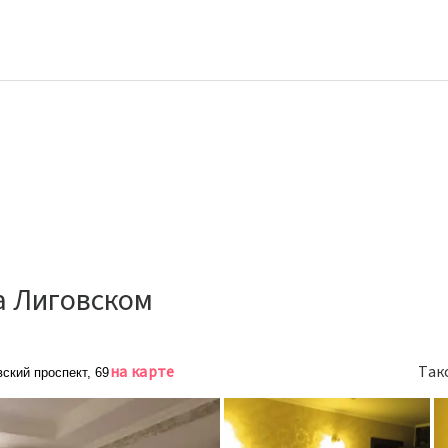
а Лиговском
на карте
Так
вский проспект, 69