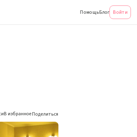
Помощь
Блог
Войти
си
В избранное
Поделиться