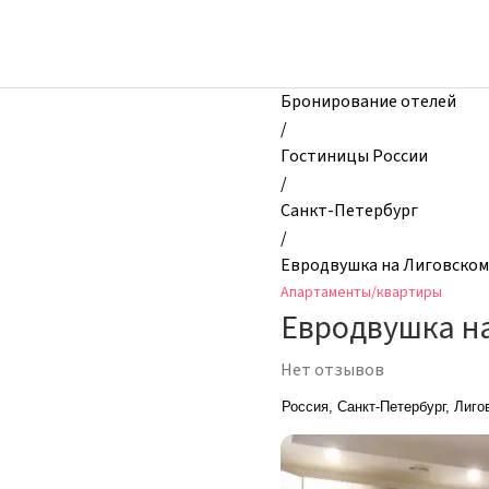
zhilibyli
-
Апартаменты
и
Бронирование отелей
квартиры,
/
Евродвушка
Гостиницы России
на
/
Лиговском,
Санкт-Петербург
Санкт-
/
Петербург,
Евродвушка на Лиговском
Россия
Апартаменты/квартиры
Евродвушка н
Нет отзывов
Россия, Санкт-Петербург, Лиго