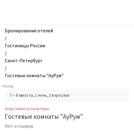
zhilibyli
-
Апартаменты
и
квартиры,
Бронирование отелей
Гостевые
/
комнаты
Гостиницы России
"АуРум",
/
Санкт-
Санкт-Петербург
Петербург,
/
Россия
Гостевые комнаты "АуРум"
Назад
7 – 8 августа
, 1 ночь
, 2 взрослых
Апартаменты/квартиры
Гостевые комнаты "АуРум"
Нет отзывов