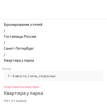
zhilibyli
-
Апартаменты
и
квартиры,
Бронирование отелей
Квартира
/
у
Гостиницы России
парка,
/
Санкт-
Санкт-Петербург
Петербург,
/
Россия
Квартира у парка
Назад
7 – 8 августа
, 1 ночь
, 2 взрослых
Апартаменты/квартиры
Квартира у парка
Нет отзывов