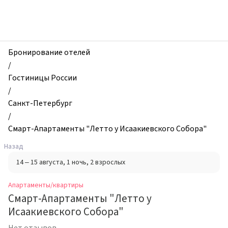
zhilibyli
-
Апартаменты
и
квартиры,
Бронирование отелей
Смарт-
/
Апартаменты
Гостиницы России
"Летто
/
у
Санкт-Петербург
Исаакиевского
/
Собора",
Смарт-Апартаменты "Летто у Исаакиевского Собора"
Санкт-
Назад
Петербург,
14 – 15 августа
, 1 ночь
, 2 взрослых
Россия
Апартаменты/квартиры
Смарт-Апартаменты "Летто у
Исаакиевского Собора"