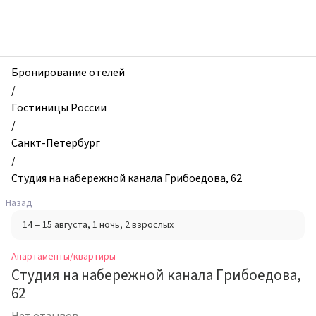
zhilibyli
-
Апартаменты
и
квартиры,
Бронирование отелей
Студия
/
на
Гостиницы России
набережной
/
канала
Санкт-Петербург
Грибоедова,
/
62,
Студия на набережной канала Грибоедова, 62
Санкт-
Назад
Петербург,
14 – 15 августа
, 1 ночь
, 2 взрослых
Россия
Апартаменты/квартиры
Студия на набережной канала Грибоедова,
62