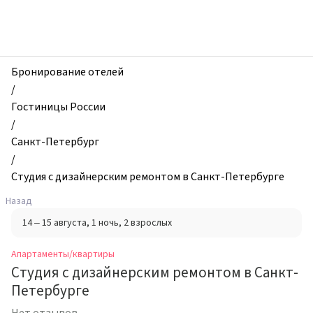
zhilibyli
-
Апартаменты
и
квартиры,
Бронирование отелей
Студия
/
с
Гостиницы России
дизайнерским
/
ремонтом
Санкт-Петербург
в
/
Санкт-
Студия с дизайнерским ремонтом в Санкт-Петербурге
Петербурге,
Назад
Санкт-
14 – 15 августа
, 1 ночь
, 2 взрослых
Петербург,
Россия
Апартаменты/квартиры
Студия с дизайнерским ремонтом в Санкт-
Петербурге