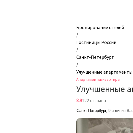
zhilibyli
-
Апартаменты
и
Бронирование отелей
квартиры,
/
Улучшенные
Гостиницы России
апартаменты
/
Сомалира
Санкт-Петербург
на
/
Васильевском,
Улучшенные апартаменты 
Санкт-
Апартаменты/квартиры
Петербург,
Улучшенные а
Россия
8.9
122 отзыва
Санкт-Петербург, 9-я линия Ва