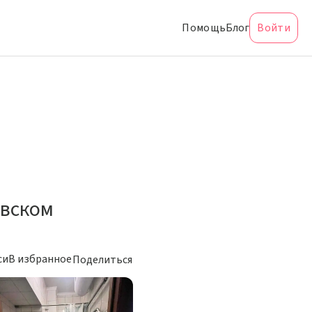
Помощь
Блог
Войти
евском
си
В избранное
Поделиться