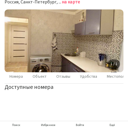
Россия, Санкт-Петербург, проспект Луначарского, 70к1
на карте
1 / 1
Номера
Объект
Отзывы
Удобства
Местополо
Доступные номера
Поиск
Избранное
Войти
Ещё