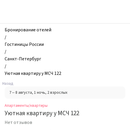
zhilibyli
-
Апартаменты
и
квартиры,
Бронирование отелей
Уютная
/
квартиру
Гостиницы России
у
/
МСЧ
Санкт-Петербург
122,
/
Санкт-
Уютная квартиру у МСЧ 122
Петербург,
Назад
Россия
7 – 8 августа
, 1 ночь
, 2 взрослых
Апартаменты/квартиры
Уютная квартиру у МСЧ 122
Нет отзывов