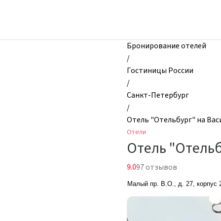
zhilibyli
-
Отели,
Отель
Бронирование отелей
"Отельбург"
/
на
Гостиницы России
Василеостровском,
/
Санкт-
Санкт-Петербург
Петербург,
/
Россия
Отель "Отельбург" на Ва
Отели
Отель "Отельб
9.0
97 отзывов
Малый пр. В.О., д. 27, корпус 