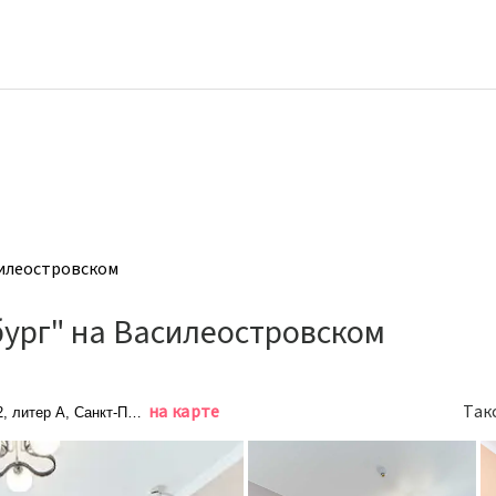
силеостровском
ург" на Василеостровском
на карте
Так
2, литер А, Санкт-Петербург